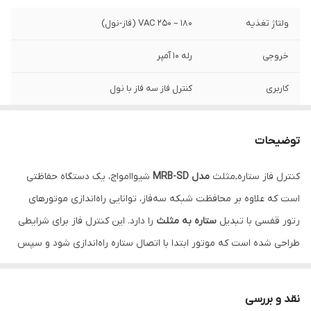
ولتاژ تغذیه
۱۸۰ – ۲۵۰ VAC (فاز-نول)
خروجی
رله ۱۰ آمپر
کاربری
کنترل فاز سه‌ فاز با نول
ولتاژ ورودی شبکه
۳۰۰ – ۵۰۰ VAC سه‌فاز
توضیحات
کنترل فاز ستاره‌ـ‌مثلث
مدل MRB-SD
شیواامواج، یک دستگاه حفاظتی
است که علاوه بر محافظت شبکه سه‌فاز، توانایی راه‌اندازی موتورهای
رتور قفسی با تبدیل
ستاره به مثلث
را دارد. این کنترل فاز برای شرایطی
طراحی شده است که موتور ابتدا با اتصال ستاره راه‌اندازی شود و سپس
به مثلث منتقل شود—بدون نیاز به کنترلر جداگانه ستاره/مثلث. این
دستگاه، علاوه بر حفاظت، عملکرد راه‌اندازی موتور را نیز ساده‌تر می‌کند.
نقد و بررسی
(اطلاعات از صفحه محصول کنترل فاز ستاره‌ـ‌مثلث شیواامواج)