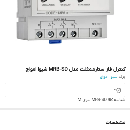
کنترل فاز ستاره‌ـ‌مثلث مدل MRB-SD شیوا امواج
برند:
شیوا امواج
0
شناسه کالا
MRB-SD سری M
مشخصات