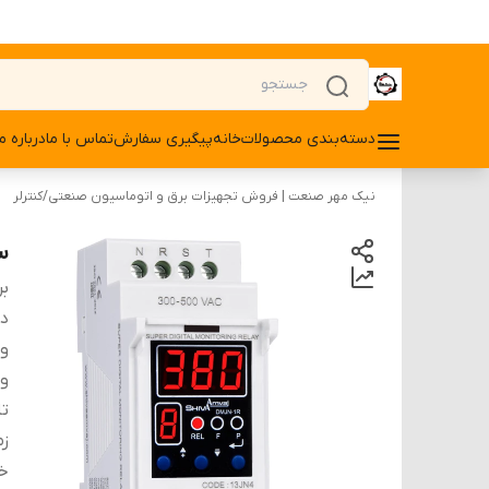
دسته‌بندی محصولات
خانه
پیگیری سفارش
تماس با ما
درباره ما
نیک مهر صنعت | فروش تجهیزات برق و اتوماسیون صنعتی
/
کنترلر
سو
بر
دس
ول
ول
تا
زم
خ