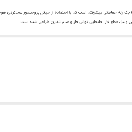
یواامواج (سری N) یک رله حفاظتی پیشرفته است که با استفاده از میکروپروسسور عملکرد
هش ولتاژ، قطع فاز، جابجایی توالی فاز و عدم تقارن طراحی شده است.
ر.
طع فاز، جابجایی توالی فاز، عدم تقارن.
۱ ثانیه)
برای انعطاف در کاربردهای مختلف.
IP30
برای نصب تابلو.
حمل رطوبت تا
۷۰٪
.
دی شبکه سه‌فاز
۳۰۰–۵۰۰ VAC
.
ظیم.
مپرسور)