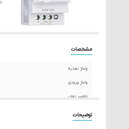
شن
مشخصات
ولتاژ تغذیه
ولتاژ ورودی
تاخییر زمان
خروجی
توضیحات