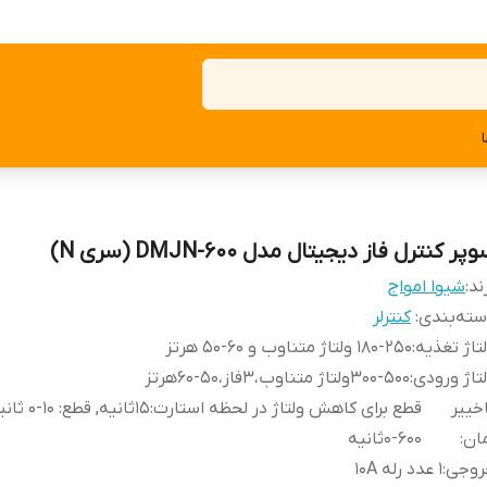
پر کنترل فاز دیجیتال مدل DMJN-600 (سری N)
ند:
شیوا امواج
ته‌بندی
:
کنترلر
تاژ تغذیه
:
۱۸۰-۲۵۰ ولتاژ متناوب و ۶۰-۵۰ هرتز
تاژ ورودی
:
۳۰۰-۵۰۰ولتاژ متناوب،۳فاز،۵۰-۶۰هرتز
خییر
قطع برای کاهش ولتاژ د
ان
:
۶۰۰-۰ثانیه
روجی
:
1 عدد رله 10A