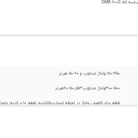
اسه کالا
DMB-600S
۱۸۰-۲۵۰ ولتاژ متناوب و ۶۰-۵۰ هرتز
۳۰۰-۵۰۰ولتاژ متناوب،۳فاز،۵۰-۶۰هرتز
قطع برای کاهش ولتاژ در لحظه استارت:۱۵ثانیه, قطع: ۱۰-۰ ثانیه, وصل: ۶۰۰-۰ثانیه
1 عدد رله 10A