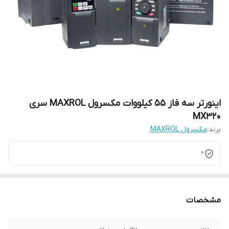
اینورتر سه فاز 55 کیلووات مکسرول MAXROL سری
MX320
برند:
مکسرول MAXROL
0
مشخصات