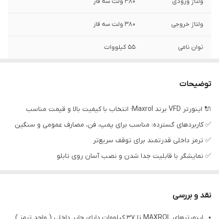
ولتاژ ورودی
380 ولت سه فاز
ولتاژ خروجی
380 ولت سه فاز
توان نامی
55 کیلووات
توضیحات
🔌 اینورتر VFD برند Maxrol؛ انتخاب با کیفیت بالا و قیمت مناسب
✅ کاربردهای گسترده: مناسب برای پمپ، فن، مصارف عمومی و سنگین
✅ ترمز داخلی قدرتمند برای توقف سریع‌تر
✅ نمایشگر با قابلیت جدا شدن و نصب آسان روی تابلو
✅ ولوم روی نمایشگر برای تنظیم راحت‌تر
✅ رنج وسیع از 1 اسب تا 1090 اسب تک فاز و سه فاز
نقد و بررسی
اینورترهای MAXROL تا 37 کیلووات دارای چاپر داخلی ( واحد ترمز )