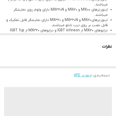
میباشند.
اینورترهای MX100 و MX120 و MX320N دارای ولوم روی نمایشگر
میباشند.
اینورترهای MX120 و MX320N و MX320 دارای نمایشگر قابل تفکیک و
قابل نصب بر روی درب تابلو میباشند.
درایوهای MX120 از IGBT infineon و درایوهای MX320 از IGBT fuji
استفاده شده است.
درایوهای MX100 وMX120 دارای 12 ماه گارانتی و درایو MX320 و
MX320N دارای 24 ماه گارانتی میباشد.
نظرات
دسته‌بندی
:
اینورتر VFD