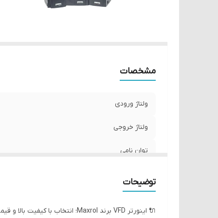
مشخصات
ولتاژ ورودی
ولتاژ خروجی
توان نامی
توضیحات
🔌 اینورتر VFD برند Maxrol؛ انتخاب با کیفیت بالا و قیمت مناسب