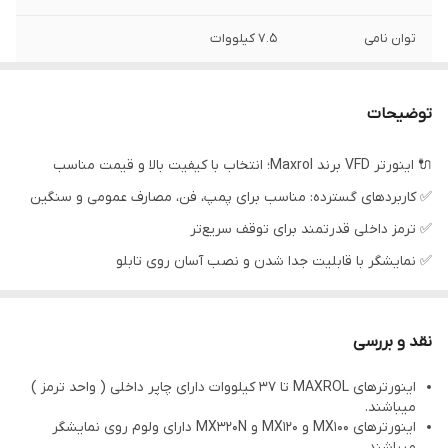
توان نامی
7.5 کیلووات
توضیحات
🔌 اینورتر VFD برند Maxrol؛ انتخاب با کیفیت بالا و قیمت مناسب
✅ کاربردهای گسترده: مناسب برای پمپ، فن، مصارف عمومی و سنگین
✅ ترمز داخلی قدرتمند برای توقف سریع‌تر
✅ نمایشگر با قابلیت جدا شدن و نصب آسان روی تابلو
✅ ولوم روی نمایشگر برای تنظیم راحت‌تر
✅ رنج وسیع از 1 اسب تا 1090 اسب تک فاز و سه فاز
نقد و بررسی
اینورترهای MAXROL تا 37 کیلووات دارای چاپر داخلی ( واحد ترمز )
میباشند.
اینورترهای MX100 و MX120 و MX320N دارای ولوم روی نمایشگر
میباشند.