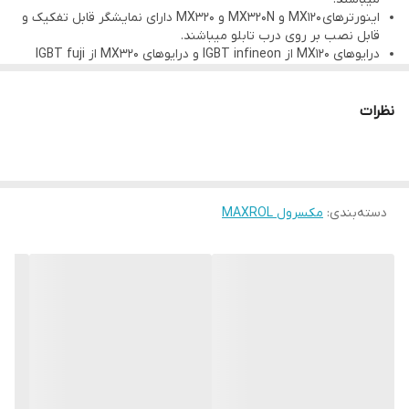
اینورترهای MX120 و MX320N و MX320 دارای نمایشگر قابل تفکیک و
قابل نصب بر روی درب تابلو میباشند.
درایوهای MX120 از IGBT infineon و درایوهای MX320 از IGBT fuji
استفاده شده است.
درایوهای MX100 وMX120 دارای 12 ماه گارانتی و درایو MX320 و
MX320N دارای 24 ماه گارانتی میباشد.
نظرات
دسته‌بندی
:
مکسرول MAXROL