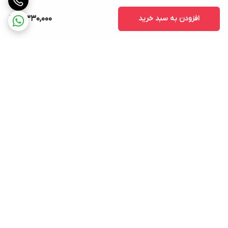
بله، دیتاشیت‌های فروشندگان صنعتی برای LA8N-BF سرعت
20 cps
را
افزودن به سبد خرید
5,330,000
ذکر می‌کنند.
۴) آیا بک‌لایت دارد؟
خیر، پسوند «-L» نشان‌دهنده
بک‌لایت
است (مثل LA8N-BV-L). مدل
LA8N-BF
بک‌لایت ندارد.
۵) ابعاد برش پنل چقدر است؟
45×22.2mm
؛ قبل از برش، دیتاشیت مدل دقیق خودتان را حتماً چک
کنید.
برگشت به بالا
جمع‌بندی
LA8N-BF
وقتی ایده‌آله که یک
شمارنده جمع‌زن (Totalizer)
ساده،
کوچک و
بدون نیاز به تغذیه خارجی
بخواهید؛ با
۸ رقم LCD، ورودی
Free-Voltage، 20cps و IP66 پنل
به‌خوبی نیازهای شمارش خط تولید و
بسته‌بندی را پوشش می‌دهد.
ارسال فوری به سراسر کشور
پشتیبانی ۲۴ ساعته