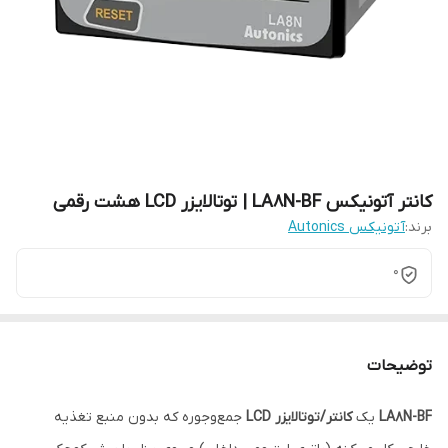
کانتر آتونیکس LA8N-BF | توتالایزر LCD هشت‌ رقمی
برند:
آتونیکس Autonics
0
توضیحات
LA8N-BF
یک
کانتر/توتالایزر LCD
جمع‌وجوره که بدون منبع تغذیه