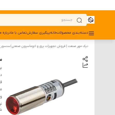
دسته‌بندی محصولات
خانه
پیگیری سفارش
تماس با ما
درباره ما
نیک مهر صنعت | فروش تجهیزات برق و اتوماسیون صنعتی
/
سنسور
سن
بر
دس
ق
م
ول
ن
شن