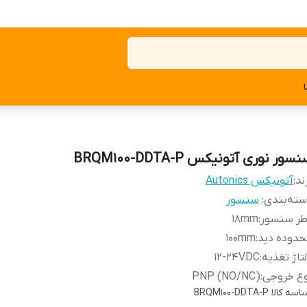
سور نوری آتونیکس BRQM100-DDTA-P
ند:
آتونیکس Autonics
ته‌بندی
:
سنسور
طر سنسور
:
18mm
حدوده دید
:
100mm
تاژ تغذیه
:
12-24VDC
وع خروجی
:
PNP (NO/NC)
اسه کالا
BRQM100-DDTA-P