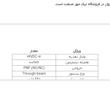
 محصول در فروشگاه نیک مهر صنعت است.
ویژگی
مقدار
ولتاژ تغذیه
12–24VDC
فاصله تشخیص
100mm
خروجی
PNP (NO/NC)
نوع سنسور
Through-beam
قطر بدنه
M18 فلزی
درجه حفاظت
IP67