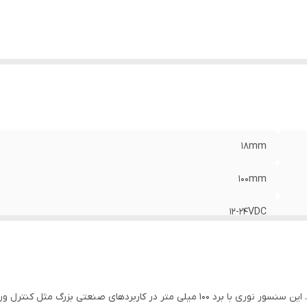
18mm
100mm
12-24VDC
PNP (NO/NC)