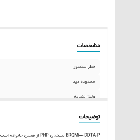
مشخصات
قطر سنسور
محدوده دید
ولتاژ تغذیه
نوع خروجی
توضیحات
BRQM100-DDTA-P
نسخه‌ی PNP از همین خانواده است. این سنسور نوری با برد 100 میلی متر در کاربردهای صنعتی بزرگ مثل کنترل ورود و خروج و خطوط انبارداری بسیار پرکاربرد است.