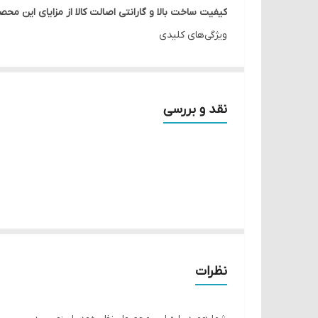
کیفیت ساخت بالا و گارانتی اصالت کالا از مزایای این
ویژگی‌های کلیدی
🟢 برد تشخیص 100 میلی متر
🟢 خروجی PNP (NO/NC)
🟢 تنظیم حساسیت
نقد و بررسی
🟢 بدنه فلزی M18
🟢 IP67
کاربردها
کنترل ورودی و خروجی در خطوط طولانی
صنایع انبارداری و بسته‌بندی
رباتیک صنعتی
FAQ
نظرات
س: تفاوت این مدل با DDTA چیه؟
ج: فقط در نوع خروجی؛ این مدل خروجی
PNP
داره.