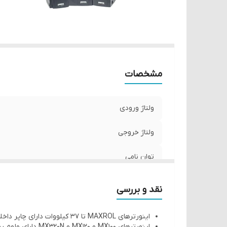
مشخصات
ولتاژ ورودی
ولتاژ خروجی
توان نامی
نقد و بررسی
اینورترهای MAXROL تا 37 کیلووات دارای چاپر داخلی ( واحد ترمز ) میباشند.
اینورترهای MX100 و MX120 و MX320N دارای ولوم روی نمایشگر میباشند.