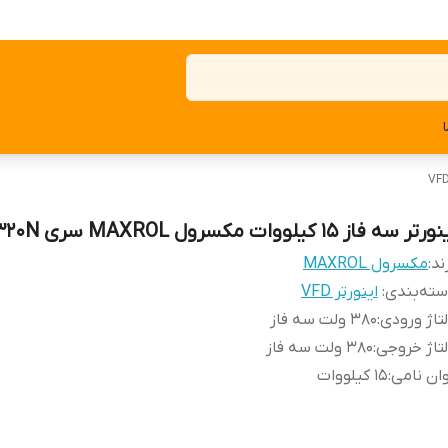
رتر سه فاز 15 کیلووات مکسرول MAXROL سری MX320N
ند:
مکسرول MAXROL
ته‌بندی
:
اینورتر VFD
تاژ ورودی
:
380 ولت سه فاز
تاژ خروجی
:
380 ولت سه فاز
ان نامی
:
15 کیلووات