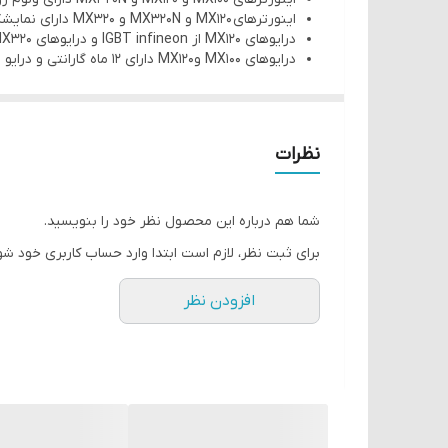
اینورترهای MX120 و MX320N و MX320 دارای نمایشگر قابل تفکیک و قابل نصب بر روی درب تابلو میباشند.
درایوهای MX120 از IGBT infineon و درایوهای MX320 از IGBT fuji استفاده شده است.
درایوهای MX100 وMX120 دارای 12 ماه گارانتی و درایو MX320 و MX320N دارای 24 ماه گارانتی میباشد.
نظرات
شما هم درباره این محصول نظر خود را بنویسید.
برای ثبت نظر، لازم است ابتدا وارد حساب کاربری خود شو
افزودن نظر