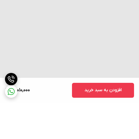
نوع سوئیچینگ
Zero-Cross Switching
LED وضعیت
دارد
نصب
روی هیت‌سینک بزرگ با پیچ
دمای کاری
-30 تا +80 درجه سانتی‌گراد
عایق داخلی
بالای 2500VAC
ابعاد تقریبی
بسیار بزرگ‌تر از سایر مدل‌ها (مثلاً 120×80×40)
استانداردها
CE، RoHS، IEC
کاربرد اصلی
کنترل بارهای سه‌فاز بسیار پرمصرف، صنایع سنگین
افزودن به سبد خرید
13,010,000
دیاگرام رله SSR سه فاز
100 آمپر CNTD (مدل CTR-100DA)