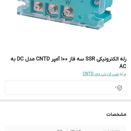
رله الکترونیکی SSR سه فاز 100 آمپر CNTD مدل DC به
AC
برند:
سی ان تی دی CNTD
0
مشخصات