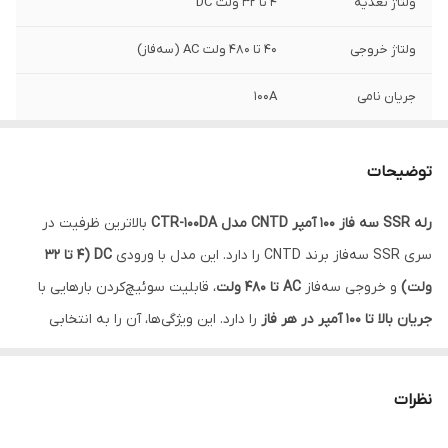
ولتاژ تغذیه
4 تا 32 ولت DC
ولتاژ خروجی
40 تا 480 ولت AC (سه‌فاز)
جریان نامی
100A
وزن
350 گرم
توضیحات
رله SSR سه فاز 100 آمپر CNTD مدل CTR-100DA
بالاترین ظرفیت در
سری SSR سه‌فاز برند CNTD را دارد. این مدل با ورودی
DC (4 تا 32
ولت)
و خروجی سه‌فاز
AC تا 480 ولت
، قابلیت سوئیچ‌کردن بارهایی با
جریان بالا تا 100 آمپر در هر فاز
را دارد. این ویژگی‌ها، آن را به انتخابی
ایده‌آل برای کاربردهای فوق صنعتی تبدیل کرده‌اند.
از مزایای این رله می‌توان به
طراحی صنعتی، عملکرد بدون نویز،
نظرات
سوئیچینگ نرم Zero-Cross
و
قابلیت تحمل حرارتی بالا
اشاره کرد. اگر به
دنبال رله‌ای هستی که بدون قطعات مکانیکی، بارهای بزرگ سه‌فاز را با