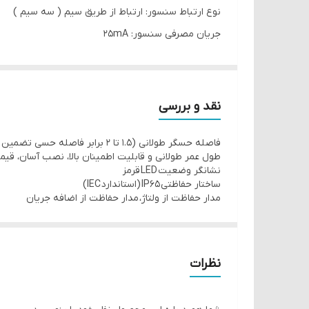
نوع ارتباط سنسور: ارتباط از طریق سیم ( سه سیم )
جریان مصرفی سنسور: 25mA
زمان پاسخ سنسور: 8.2ms>
ولتاژ نشتی سنسور:
DC 1V Max. 1V / AC 10V Max. 10V
نقد و بررسی
تاثیر دما سنسور:
فاصله حسگر طولانی (1.5 تا 2 برابر فاصله حسی تضمین شده در مقایسه با مدل های موجود)
طول عمر طولانی و قابلیت اطمینان بالا، نصب آسان، قی
ولتاژ قابل تحمل سنسور:
نشانگر وضعیت LED قرمز
ساختار حفاظتی IP65 (استاندارد IEC)
1500VAC 50/60Hz for 1minute
مدار حفاظت از ولتاژ، مدار حفاظت از اضافه جریان
محدوده دمای محیط سنسور: منفی 15 الی مثبت 55 درجه سانتی گراد بدون یخ زدگی
محدوده رطوبت محیط سنسور:
نظرات