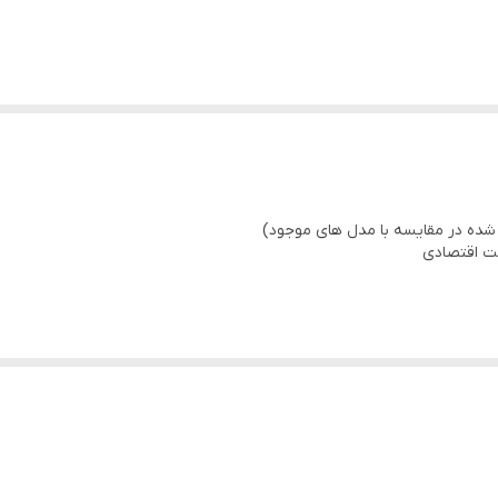
erature 20℃
مت اقتصادی