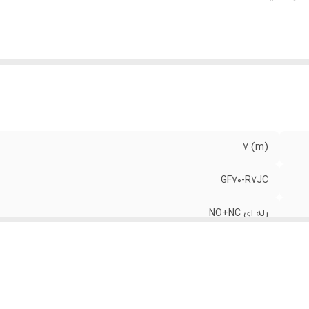
(m) 7
GF70-R7JC
رله ای NO+NC
10-30VDC / 90-250VAC