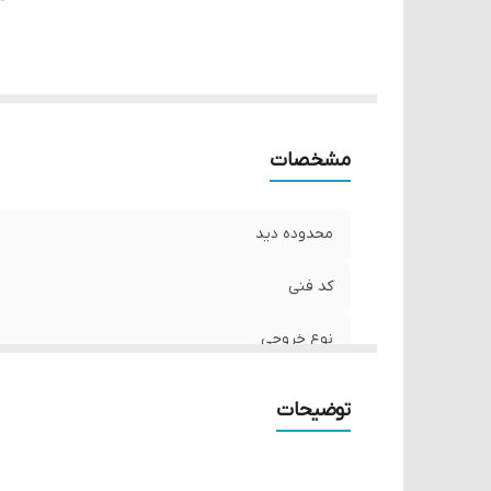
مشخصات
محدوده دید
کد فنی
نوع خروجی
ولتاژ تغذیه
توضیحات