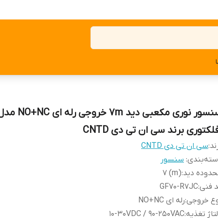
سنسور نوری مکعبی دید 7m خروجی رله ای O+NC
لکتوری برند سی ان تی دی CNTD
ند:
سی ان تی دی CNTD
ته‌بندی
:
سنسور
حدوده دید
:
(m) 7
 فنی
:
GF70-R7JC
وع خروجی
:
رله ای NO+NC
تاژ تغذیه
:
10-30VDC / 90-250VAC