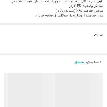
طول عمر طولانی و قابلیت اطمینان بالا، نصب آسان، قیمت اقتصادی
نشانگر وضعیت LED قرمز
1500VAC 50/60Hz for 1minute
ساختار حفاظتی IP65 (استاندارد IEC)
محدوده دمای محیط سنسور: منفی 15 الی مثبت 55 درجه سانتی گراد
مدار حفاظت از ولتاژ، مدار حفاظت از اضافه جریان
بدون یخ زدگی
محدوده رطوبت محیط سنسور:
نظرات
35~95%RH
دسته‌بندی
:
سنسور