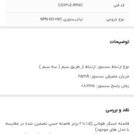
کد فنی
CGY30E-R4NC
نوع خروجی
ترانزیستوری NPN-NO+NC
محدوده دید
(m) 4
توضیحات
ولتاژ تغذیه
10-30VDC / 90-250VAC
نوع ارتباط سنسور: ارتباط از طریق سیم ( سه سیم )
جریان مصرفی سنسور: 25mA
زمان پاسخ سنسور: 8.2ms>
ولتاژ نشتی سنسور:
DC 1V Max. 1V / AC 10V Max. 10V
نقد و بررسی
تاثیر دما سنسور:
فاصله حسگر طولانی (1.5 تا 2 برابر فاصله حسی تضمین شده در مقایسه
Max. ±10% for sensing distance at ambient temperature 20℃
با مدل های موجود)
ولتاژ قابل تحمل سنسور: