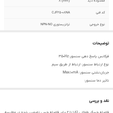
محدوده دید
(mm) 8
کد فنی
CJF25-08NA
نوع خروجی
ترانزیستوری NPN-NO
ولتاژ تغذیه
12-24VDC (10-30VDC)
توضیحات
فرکانس پاسخ دهی سنسور: 350Hz
نوع ارتباط سنسور: ارتباط از طریق سیم
جریان نشتی سنسور: Max.10mA
تاثیر دما سنسور:
Max. ±10% for sensing distance at ambient temperature 20℃
ولتاژ قابل تحمل سنسور:
نقد و بررسی
1500VAC 50/60Hz for 1minute
فاصله حسگر طولانی (1.5 تا 2 برابر فاصله حسی تضمین شده در مقایسه
محدوده دمای محیط سنسور: منفی 25 الی مثبت 70 درجه سانتی گراد