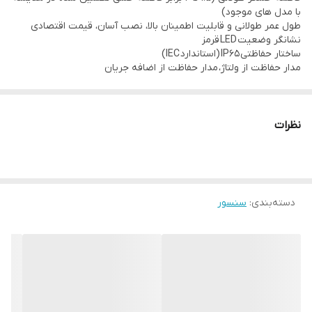
با مدل های موجود)
بدون یخ زدگی
طول عمر طولانی و قابلیت اطمینان بالا، نصب آسان، قیمت اقتصادی
نشانگر وضعیت LED قرمز
محدوده رطوبت محیط سنسور:
ساختار حفاظتی IP65 (استاندارد IEC)
35~95%RH
مدار حفاظت از ولتاژ، مدار حفاظت از اضافه جریان
نظرات
دسته‌بندی
:
سنسور