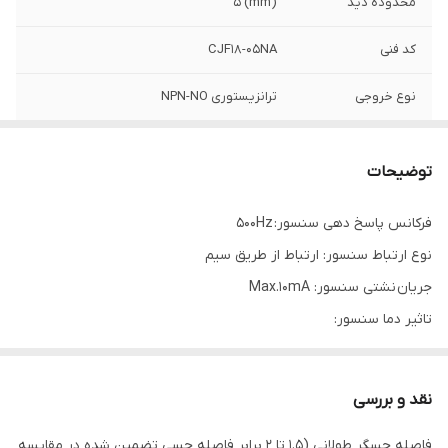
محدوده دید
(mm) 5
کد فنی
CJF18-05NA
نوع خروجی
ترانزیستوری NPN-NO
ولتاژ تغذیه
12-24VDC (10-30VDC)
توضیحات
فرکانس پاسخ دهی سنسور: 500Hz
نوع ارتباط سنسور: ارتباط از طریق سیم
جریان نشتی سنسور: Max.10mA
تاثیر دما سنسور:
Max. ±10% for sensing distance at ambient temperature 20℃
ولتاژ قابل تحمل سنسور:
نقد و بررسی
1500VAC 50/60Hz for 1minute
فاصله حسگر طولانی (1.5 تا 2 برابر فاصله حسی تضمین شده در مقایسه
محدوده دمای محیط سنسور: منفی 25 الی مثبت 70 درجه سانتی گراد