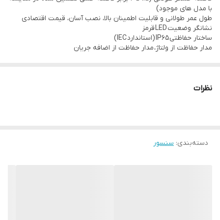
با مدل های موجود)
بدون یخ زدگی
طول عمر طولانی و قابلیت اطمینان بالا، نصب آسان، قیمت اقتصادی
نشانگر وضعیت LED قرمز
محدوده رطوبت محیط سنسور:
ساختار حفاظتی IP65 (استاندارد IEC)
35~95%RH
مدار حفاظت از ولتاژ، مدار حفاظت از اضافه جریان
نظرات
دسته‌بندی
:
سنسور