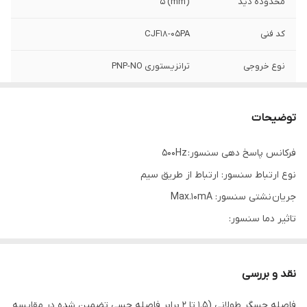
محدوده دید
(mm) 5
کد فنی
CJF18-05PA
نوع خروجی
ترانزیستوری PNP-NO
ولتاژ تغذیه
12-24VDC (10-30VDC)
توضیحات
فرکانس پاسخ دهی سنسور: 500Hz
نوع ارتباط سنسور: ارتباط از طریق سیم
جریان نشتی سنسور: Max.10mA
تاثیر دما سنسور:
Max. ±10% for sensing distance at ambient temperature 20℃
ولتاژ قابل تحمل سنسور:
نقد و بررسی
1500VAC 50/60Hz for 1minute
فاصله حسگر طولانی (1.5 تا 2 برابر فاصله حسی تضمین شده در مقایسه
محدوده دمای محیط سنسور: منفی 25 الی مثبت 70 درجه سانتی گراد