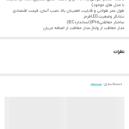
با مدل های موجود)
بدون یخ زدگی
طول عمر طولانی و قابلیت اطمینان بالا، نصب آسان، قیمت اقتصادی
نشانگر وضعیت LED قرمز
محدوده رطوبت محیط سنسور:
ساختار حفاظتی IP65 (استاندارد IEC)
35~95%RH
مدار حفاظت از ولتاژ، مدار حفاظت از اضافه جریان
نظرات
دسته‌بندی
:
سنسور