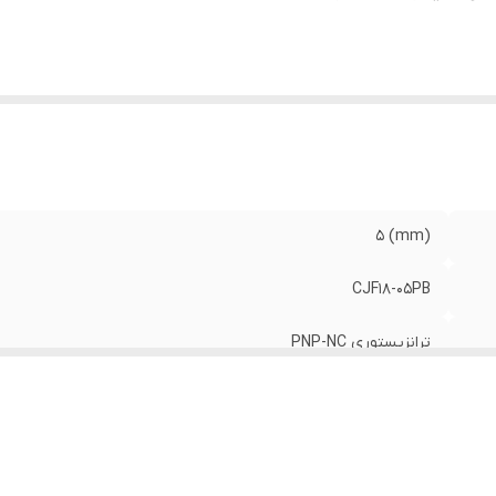
(mm) 5
CJF18-05PB
ترانزیستوری PNP-NC
12-24VDC (10-30VDC)