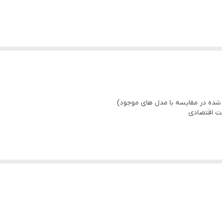
erature 20℃
مت اقتصادی