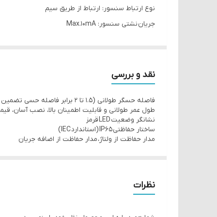
نوع ارتباط سنسور: ارتباط از طریق سیم
جریان نشتی سنسور: Max.10mA
تاثیر دما سنسور:
ولتاژ قابل تحمل سنسور:
نقد و بررسی
1500VAC 50/60Hz for 1minute
فاصله حسگر طولانی (1.5 تا 2 برابر فاصله حسی تضمین شده در مقایسه با مدل های موجود)
محدوده دمای محیط سنسور: منفی 25 الی مثبت 70 درجه سانتی گراد بدون یخ زدگی
طول عمر طولانی و قابلیت اطمینان بالا، نصب آسان، قی
محدوده رطوبت محیط سنسور:
نشانگر وضعیت LED قرمز
ساختار حفاظتی IP65 (استاندارد IEC)
مدار حفاظت از ولتاژ، مدار حفاظت از اضافه جریان
نظرات