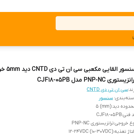
سنسور القایی مکعب
نزیستوری PNP-NC مدل CJF18-05PB
ند:
سی ان تی دی CNTD
ته‌بندی
:
سنسور
حدوده دید
:
(mm) 5
 فنی
:
CJF18-05PB
وع خروجی
:
ترانزیستوری PNP-NC
تاژ تغذیه
:
12-24VDC (10-30VDC)