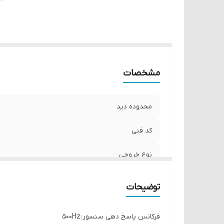
مشخصات
محدوده دید
کد فنی
نوع خروجی
ولتاژ تغذیه
توضیحات
فرکانس پاسخ دهی سنسور: 500Hz