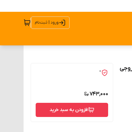
ورود | ثبت‌نام
ی سی ان تی دی CNTD دید 5mm خروجی
0
743,000
افزودن به سبد خرید