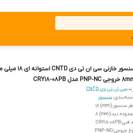
سنسور خازنی سی ان تی دی CNTD ا
وجی PNP-NC مدل CRY18-08PB
ند:
سی ان تی دی CNTD
ته‌بندی
:
سنسور
طر سنسور
:
(mm) 18
حدوده دید
:
(mm) 8
 فنی
:
CRY18-08PB
وع خروجی
:
PNP-NO