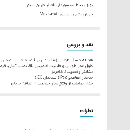
نوع ارتباط سنسور: ارتباط از طریق سیم
جریان نشتی سنسور: Max.10mA
تاثیر دما سنسور:
ولتاژ قابل تحمل سنسور:
نقد و بررسی
1500VAC 50/60Hz for 1minute
فاصله حسگر طولانی (1.5 تا 2 برابر فاصله حسی تضمین شده در مقایسه با مدل های موجود)
محدوده دمای محیط سنسور: منفی 25 الی مثبت 60 درجه سانتی گراد بدون یخ زدگی
طول عمر طولانی و قابلیت اطمینان بالا، نصب آسان، قی
محدوده رطوبت محیط سنسور:
نشانگر وضعیت LED قرمز
ساختار حفاظتی IP65 (استاندارد IEC)
مدار حفاظت از ولتاژ، مدار حفاظت از اضافه جریان
نظرات