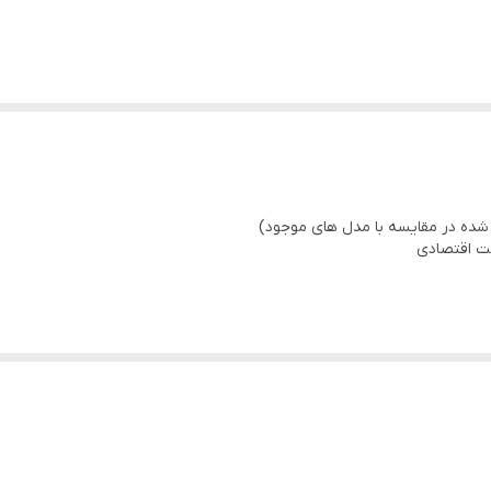
erature 20℃
مت اقتصادی