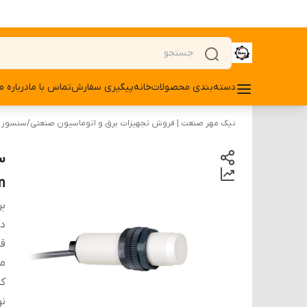
دسته‌بندی محصولات
خانه
پیگیری سفارش
تماس با ما
درباره ما
نیک مهر صنعت | فروش تجهیزات برق و اتوماسیون صنعتی
/
سنسور
8mm خر
بر
دس
ق
م
کد
ن