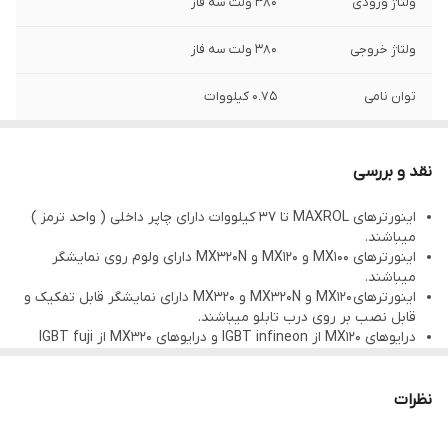
ولتاژ ورودی
380 ولت سه فاز
ولتاژ خروجی
380 ولت سه فاز
توان نامی
0.75 کیلووات
نقد و بررسی
اینورترهای MAXROL تا 37 کیلووات دارای چاپر داخلی ( واحد ترمز )
میباشند.
اینورترهای MX100 و MX120 و MX320N دارای ولوم روی نمایشگر
میباشند.
اینورترهای MX120 و MX320N و MX320 دارای نمایشگر قابل تفکیک و
قابل نصب بر روی درب تابلو میباشند.
درایوهای MX120 از IGBT infineon و درایوهای MX320 از IGBT fuji
استفاده شده است.
درایوهای MX100 وMX120 دارای 12 ماه گارانتی و درایو MX320 و
MX320N دارای 24 ماه گارانتی میباشد.
نظرات