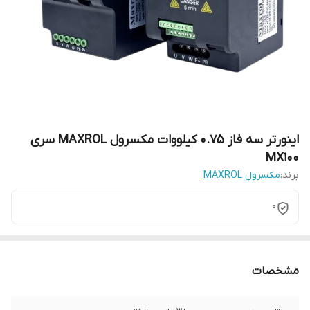
اینورتر سه فاز 0.75 کیلووات مکسرول MAXROL سری
MX100
برند:
مکسرول MAXROL
0
مشخصات