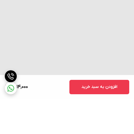
است.
حافظه داخلی
:
دارای حافظه داخلی برای ذخیره مقادیر شمارش یا زمان‌بندی در
صورت قطع برق است، که این ویژگی به افزایش قابلیت اطمینان
دستگاه کمک می‌کند.
نصب و راه‌اندازی
:
نصب و راه‌اندازی این دستگاه بسیار آسان است و با استفاده از
براکت‌های نصب، به راحتی در تابلوهای کنترلی جای می‌گیرد.
افزودن به سبد خرید
7,014,000
این ویژگی های منحصر به فرد، کانتر تایمر سی ان تی دی CNTD مدل
CH6M-2P4 را به یک انتخاب مناسب برای کاربردهای مختلف صنعتی، از
جمله خطوط تولید، ماشین‌آلات، و سیستم‌های کنترلی پیچیده تبدیل
کرده است.