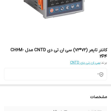
کانتر تایمر (72*72) سی ان تی دی CNTD مدل CH6M-
2P4
برند:
سی ان تی دی CNTD
0
مشخصات