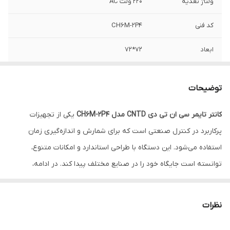
ولتاژ تغذیه
220 ولت AC
کد فنی
CH6M-2P4
ابعاد
72*72
توضیحات
کانتر تایمر سی ان تی دی CNTD مدل CH6M-2P4
یکی از تجهیزات
پرکاربرد در کنترل صنعتی است که برای شمارش و اندازه‌گیری زمان
استفاده می‌شود. این دستگاه با طراحی استاندارد و امکانات متنوع،
توانسته است جایگاه خود را در صنایع مختلف پیدا کند. در ادامه،
مشخصات فنی این کانتر تایمر را بررسی می‌کنیم:
نظرات
ویژگی های فنی کانتر تایمر سی ان تی دی CNTD مدل CH6M-2P4
ابعاد
: