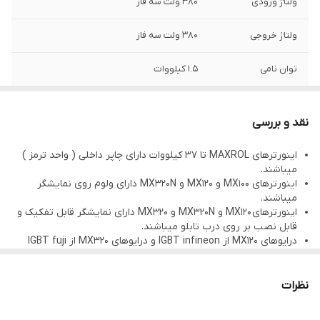
ولتاژ ورودی
380 ولت سه فاز
ولتاژ خروجی
380 ولت سه فاز
توان نامی
1.5 کیلووات
نقد و بررسی
اینورترهای MAXROL تا 37 کیلووات دارای چاپر داخلی ( واحد ترمز )
میباشند.
اینورترهای MX100 و MX120 و MX320N دارای ولوم روی نمایشگر
میباشند.
اینورترهای MX120 و MX320N و MX320 دارای نمایشگر قابل تفکیک و
قابل نصب بر روی درب تابلو میباشند.
درایوهای MX120 از IGBT infineon و درایوهای MX320 از IGBT fuji
استفاده شده است.
درایوهای MX100 وMX120 دارای 12 ماه گارانتی و درایو MX320 و
MX320N دارای 24 ماه گارانتی میباشد.
نظرات