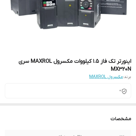
اینورتر تک فاز 1.5 کیلووات مکسرول MAXROL سری
MX320N
برند:
مکسرول MAXROL
0
مشخصات