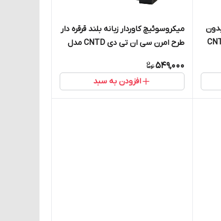
بدون
میکروسوئیچ کاوردار زبانه بلند قرقره دار
رن سی ان تی دی CNTD
طرح امرن سی ان تی دی CNTD مدل
CZ-7121
549,000
افزودن به سبد