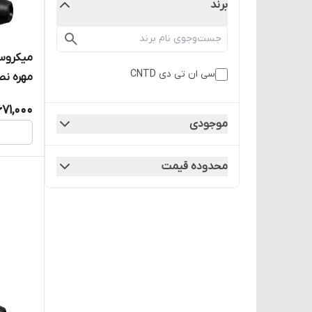
برند
میکروسو
سی ان تی دی CNTD
مهره ن
CNTD مدل CZ-7310
671,000
موجودی
محدوده قیمت