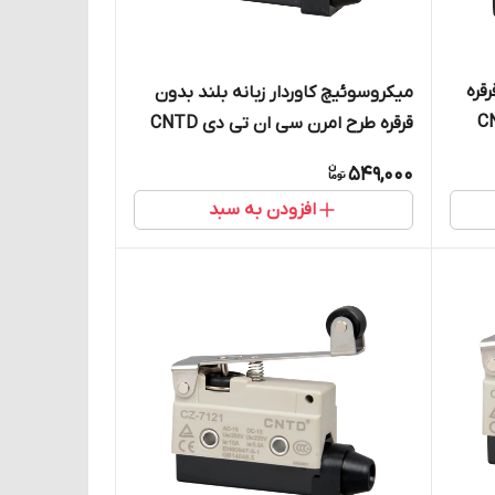
قره
میکروسوئیچ کاوردار زبانه بلند بدون
تی دی CNTD
قرقره طرح امرن سی ان تی دی CNTD
مدل CZ-7120
549,000
افزودن به سبد