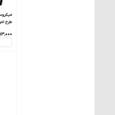
میکروسو
CZ-7311
53,000