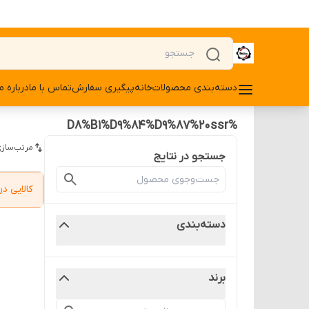
دسته‌بندی محصولات
خانه
پیگیری سفارش
تماس با ما
درباره ما
%D8%B1%D9%84%D9%87%20ssr
مرتب‌سازی
جستجو در نتایج
کالایی 
دسته‌بندی
برند