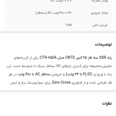
ولتاژ تغذیه
4 تا 32 ولت DC
ولتاژ خروجی
40 تا 480 ولت AC (سه‌فاز)
جریان نامی
25A
وزن
350 گرم
توضیحات
رله SSR سه فاز 25 آمپر CNTD مدل CTR-25DA
یکی از گزینه‌های
مقرون‌به‌صرفه برای کنترل بارهای AC سه‌فاز سبک تا متوسط است. این
رله با ورودی
DC (4 تا 32 ولت)
و خروجی
سه‌فاز AC تا 480 ولت
در هر
فاز طراحی شده و از فناوری
Zero-Cross
برای سوئیچینگ نرم و ایمن
استفاده می‌کند.
این مدل برای تجهیزات صنعتی سبک، ماشین‌آلات بسته‌بندی، هیترهای
نظرات
سه‌فاز با جریان کم و موتورهای سه‌فاز با توان پایین مناسب است.
✅ ویژگی‌های کلیدی: