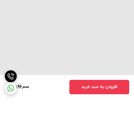
نصب
پیچ‌شونده روی هیت‌سینک
دمای کاری
-30 تا +80 درجه سانتی‌گراد
عایق داخلی
بیش از 2500VAC
ابعاد حدودی
مشابه سایر مدل‌های CTR (حدود 105×75×30)
پمپ، هیتر سبک، فن صنعتی، تابلو برق سه‌فاز
کاربرد اصلی
سبک
دیاگرام رله SSR سه فاز
25 آمپر CNTD (مدل CTR-25DA)
افزودن به سبد خرید
5,896,000