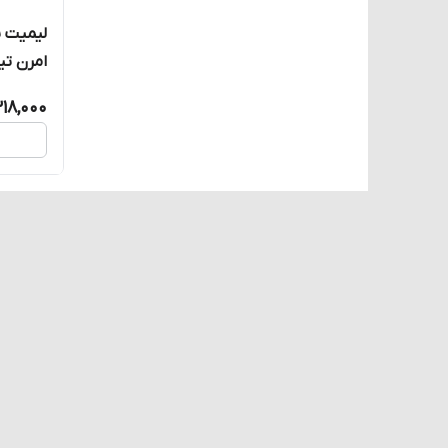
لیمیت 
امرن ت
CNTD مدل CWLD3
318,000