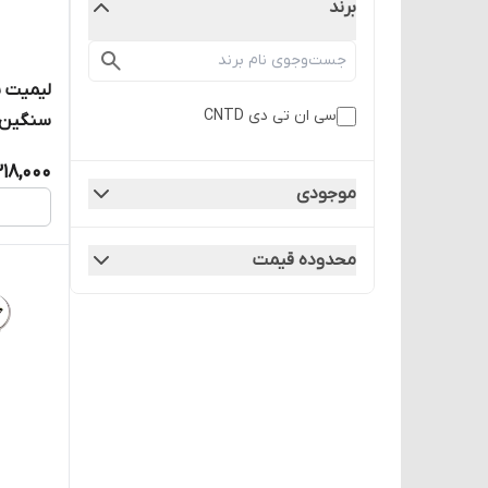
برند
لیمیت س
سی ان تی دی CNTD
LCA2-2
318,000
موجودی
محدوده قیمت