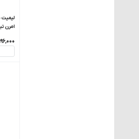
لیمیت س
امرن ت
CNTD مدل CWLD2
196,000