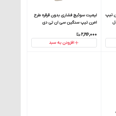
ن تیپ
لیمیت سوئیچ فشاری بدون قرقره طرح
ی CNTD مدل
امرن تیپ سنگین سی ان تی دی
CNTD مدل CWLD
2,196,000
افزودن به سبد