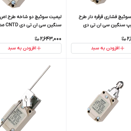
وئیچ فشاری قرقره دار طرح
لیمیت سوئیچ دو شاخه طرح امر
یپ سنگین سی ان تی دی
سنگین سی ان تی د
CWLCA32-41
2,643,000
2,
افزودن به سبد
افزودن به سبد